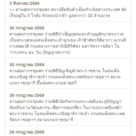
3 สิงหาคม 2569
>> ด่านศุลกากรชุมพร ตรวจยึดสินค้าเมืองกำเนิดต่างประเทศ จัด
เก็บอยู่ใน 3 โกดัง ลักลอบนำเข้า มูลค่ากว่า 32 ล้านบาท
30 กรกฎาคม 2569
ด่านศุลกากรชุมพร ร่วมพิธีบำเพ็ญกุศลและทำบุญตักบาตรถวาย
เป็นพระกุศลแด่สมเด็จพระเจ้าลูกเธอ เจ้าฟ้าพัชรกิติยาภา นเรนทิ
ราเทพยวดี กรมหลวงราชสาริณีสิริพัชร มหาวัชรราชธิดา ใน
วาระครบ ๕๐ วัน (ปัญญาสมวาร)
30 กรกฎาคม 2569
ด่านศุลกากรชุมพร ร่วมพิธีอัญเชิญผ้าพระราชทาน ในสมเด็จ
พระกนิษฐาธิราชเจ้า กรมสมเด็จพระเทพรัตนราชสุดาฯ สยาม
บรมราชกุมารี ขึ้นห่มพระบรมธาตุสวี
29 กรกฎาคม 2569
ด่านศุลกากรชุมพร ร่วมพิธีเปิดกิจกรรมประเพณีและภูมิปัญญา
ท้องถิ่นลานวัฒนธรรม เพื่อการท่องเที่ยว ในงานประเพณีแห่ผ้า
พระราชทาน ในสมเด็จพระกนิษฐาธิราชเจ้า กรมสมเด็จพระเทพ
รัตนราชสุดาฯ สยามบรมราชกุมารี
29 กรกฎาคม 2569