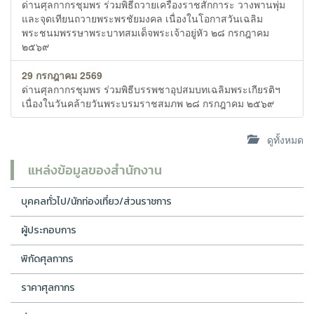
ด่านศุลกากรชุมพร ร่วมพิธีถวายเครื่องราชสักการะ วางพานพุ่ม
และจุดเทียนถวายพระพรชัยมงคล เนื่องในโอกาสวันเฉลิม
พระชนมพรรษาพระบาทสมเด็จพระเจ้าอยู่หัว ๒๘ กรกฎาคม
๒๕๖๙
29 กรกฎาคม 2569
ด่านศุลกากรชุมพร ร่วมพิธีบรรพชาอุปสมบทเฉลิมพระเกียรติฯ
เนื่องในวันคล้ายวันพระบรมราชสมภพ ๒๘ กรกฎาคม ๒๕๖๙
ดูทั้งหมด
แหล่งข้อมูลของสำนักงาน
บุคคลทั่วไป/นักท่องเที่ยว/ส่วนราชการ
ผู้ประกอบการ
พิกัดศุลกากร
ราคาศุลกากร